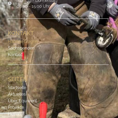
Montag - Donnerstag
09.00 - 15.00 Uhr
KONTAKT
Häufige Fragen
Sachspenden
Kontakt
SEITEN
Startseite
Aktuelles
Über Equiwent
Projekte
Helfen