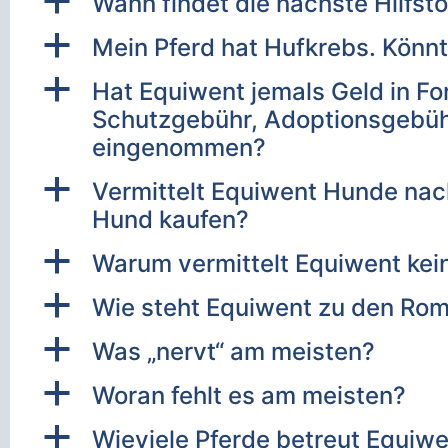
a
Wann findet die nächste Hilfsto
a
Mein Pferd hat Hufkrebs. Könnt 
a
Hat Equiwent jemals Geld in Fo
Schutzgebühr, Adoptionsgebühr 
eingenommen?
a
Vermittelt Equiwent Hunde nac
Hund kaufen?
a
Warum vermittelt Equiwent kei
a
Wie steht Equiwent zu den Ro
a
Was „nervt“ am meisten?
a
Woran fehlt es am meisten?
a
Wieviele Pferde betreut Equiw