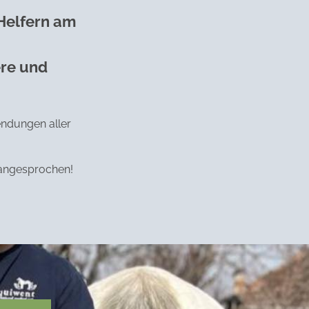
 Helfern am
ere und
endungen aller
h angesprochen!