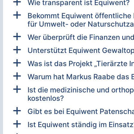
a
Wie transparent ist Equiwent?
a
Bekommt Equiwent öffentliche M
für Umwelt- oder Naturschutza
a
Wer überprüft die Finanzen un
a
Unterstützt Equiwent Gewaltop
a
Was ist das Projekt „Tierärzte I
a
Warum hat Markus Raabe das B
a
Ist die medizinische und ortho
kostenlos?
a
Gibt es bei Equiwent Patensch
a
Ist Equiwent ständig im Einsatz