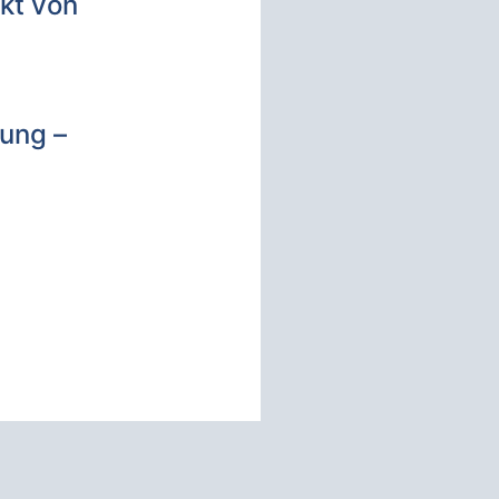
kt von
lung –