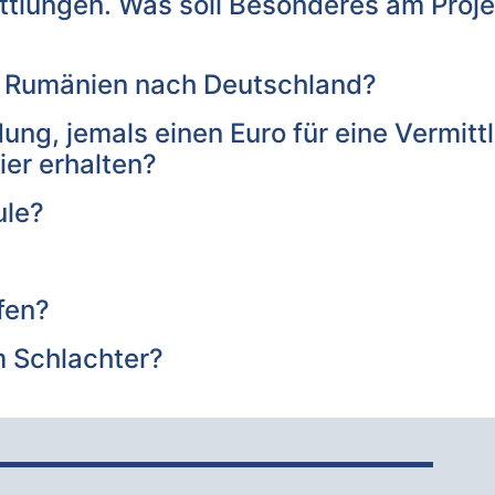
ttlungen. Was soll Besonderes am Proje
n Rumänien nach Deutschland?
ung, jemals einen Euro für eine Vermitt
ier erhalten?
ule?
fen?
m Schlachter?