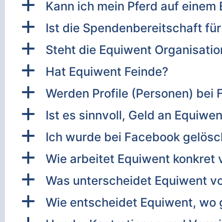
a
Kann ich mein Pferd auf einem
a
Ist die Spendenbereitschaft für
a
Steht die Equiwent Organisation
a
Hat Equiwent Feinde?
a
Werden Profile (Personen) bei
a
Ist es sinnvoll, Geld an Equiw
a
Ich wurde bei Facebook gelösch
a
Wie arbeitet Equiwent konkret 
a
Was unterscheidet Equiwent vo
a
Wie entscheidet Equiwent, wo 