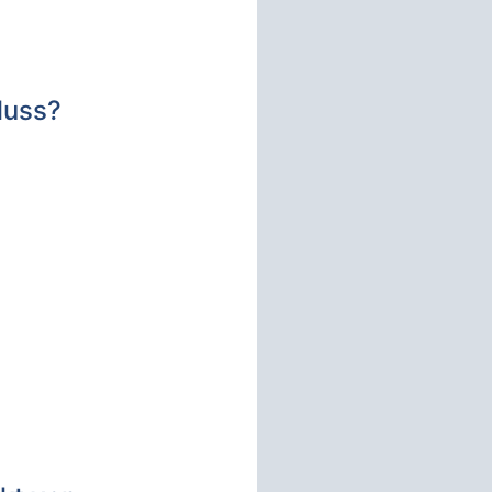
luss?