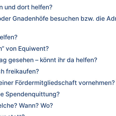
n und dort helfen?
n oder Gnadenhöfe besuchen bzw. die A
elfen?
m“ von Equiwent?
rag gesehen – könnt ihr da helfen?
ch freikaufen?
einer Fördermitgliedschaft vornehmen?
ne Spendenquittung?
elche? Wann? Wo?