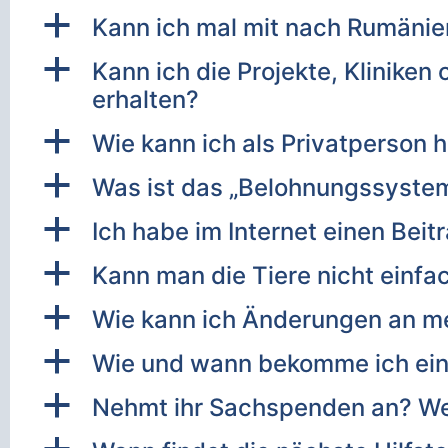
a
Kann ich mal mit nach Rumänie
a
Kann ich die Projekte, Klinike
erhalten?
a
Wie kann ich als Privatperson h
a
Was ist das „Belohnungssyste
a
Ich habe im Internet einen Beit
a
Kann man die Tiere nicht einfa
a
Wie kann ich Änderungen an m
a
Wie und wann bekomme ich ei
a
Nehmt ihr Sachspenden an? W