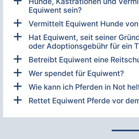
a
Hunde, Kastrationen und Vermi
Equiwent sein?
a
Vermittelt Equiwent Hunde vo
a
Hat Equiwent, seit seiner Gründ
oder Adoptionsgebühr für ein T
a
Betreibt Equiwent eine Reitsch
a
Wer spendet für Equiwent?
a
Wie kann ich Pferden in Not hel
a
Rettet Equiwent Pferde vor de