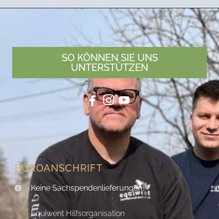
SO KÖNNEN SIE UNS
UNTERSTÜTZEN
BÜROANSCHRIFT
Keine Sachspendenlieferungen!
Equiwent Hilfsorganisation