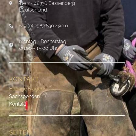
Tie 7 • 48336 Sassenberg
Deutschland
+49 (0) 2583 830 490 0
Montag - Donnerstag
09.00 - 15.00 Uhr
KONTAKT
Häufige Fragen
Sachspenden
Kontakt
SEITEN