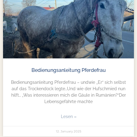
Bedienungsanleitung Pferdefrau
Bedienungsanleitung Pferdefrau – undwie „Er“ sich selbst
auf das Trockendock legte…Und wie der Hufschmied nun
hilft… „Was interessieren mich die Gäule in Rumänien?“Der
Lebensgefährte machte
Lesen »
12. January 2025