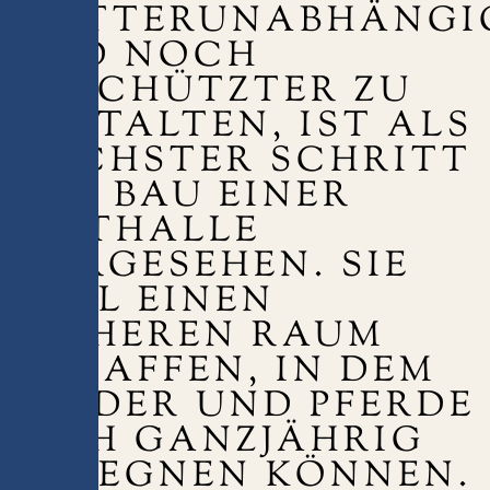
WETTERUNABHÄNGI
UND NOCH
GESCHÜTZTER ZU
GESTALTEN, IST ALS
NÄCHSTER SCHRITT
DER BAU EINER
REITHALLE
VORGESEHEN. SIE
SOLL EINEN
SICHEREN RAUM
SCHAFFEN, IN DEM
KINDER UND PFERDE
SICH GANZJÄHRIG
BEGEGNEN KÖNNEN.