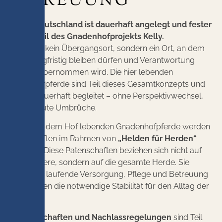
BETREUUNG
Projekt Deutschland ist dauerhaft angelegt und fester
Bestandteil des Gnadenhofprojekts Kelly.
Der Hof ist kein Übergangsort, sondern ein Ort, an dem
Pferde langfristig bleiben dürfen und Verantwortung
bewusst übernommen wird. Die hier lebenden
Gnadenhofpferde sind Teil dieses Gesamtkonzepts und
werden dauerhaft begleitet – ohne Perspektivwechsel,
ohne erneute Umbrüche.
Für die auf dem Hof lebenden Gnadenhofpferde werden
Patenschaften im Rahmen von
„Helden für Herden“
vergeben. Diese Patenschaften beziehen sich nicht auf
einzelne Tiere, sondern auf die gesamte Herde. Sie
sichern die laufende Versorgung, Pflege und Betreuung
und schaffen die notwendige Stabilität für den Alltag der
Pferde.
Auch
Erbschaften und Nachlassregelungen
sind Teil