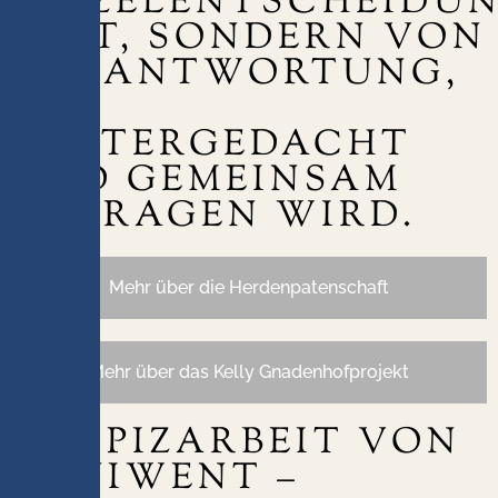
EINZELENTSCHEIDU
LEBT, SONDERN VON
VERANTWORTUNG,
DIE
WEITERGEDACHT
UND GEMEINSAM
GETRAGEN WIRD.
Mehr über die Herdenpatenschaft
Mehr über das Kelly Gnadenhofprojekt
HOSPIZARBEIT VON
EQUIWENT – ​