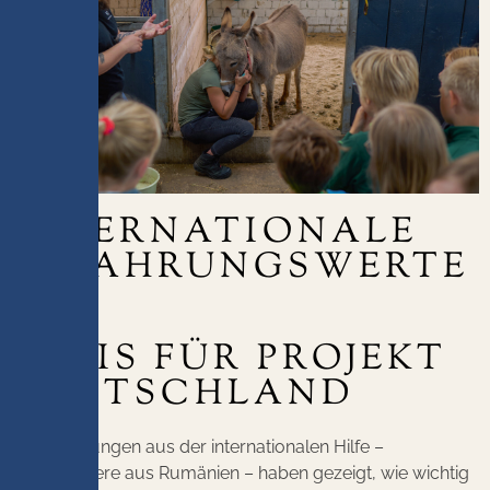
INTERNATIONALE
ERFAHRUNGSWERTE
ALS
BASIS FÜR PROJEKT
DEUTSCHLAND
Die Erfahrungen aus der internationalen Hilfe –
insbesondere aus Rumänien – haben gezeigt, wie wichtig