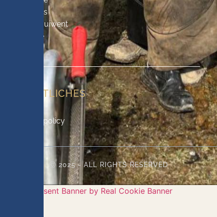
Aktuelles
Über Equiwent
Projekte
Helfen
RECHTLICHES
Imprint
Privacy policy
Ⓒ 2025 - ALL RIGHTS RESERVED
Cookie Consent Banner by Real Cookie Banner