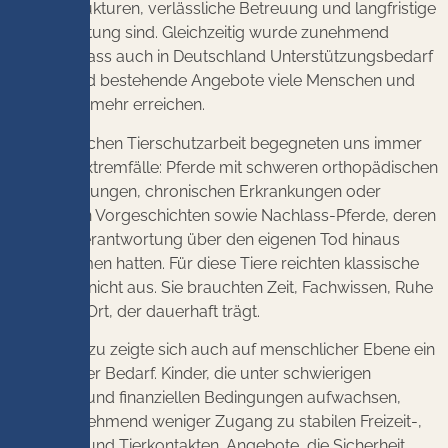
stabile Strukturen, verlässliche Betreuung und langfristige
Verantwortung sind. Gleichzeitig wurde zunehmend
deutlich, dass auch in Deutschland Unterstützungsbedarf
wächst und bestehende Angebote viele Menschen und
Tiere nicht mehr erreichen.
In der täglichen Tierschutzarbeit begegneten uns immer
häufiger Extremfälle: Pferde mit schweren orthopädischen
Einschränkungen, chronischen Erkrankungen oder
komplexen Vorgeschichten sowie Nachlass-Pferde, deren
Besitzer Verantwortung über den eigenen Tod hinaus
übernommen hatten. Für diese Tiere reichten klassische
Lösungen nicht aus. Sie brauchten Zeit, Fachwissen, Ruhe
und einen Ort, der dauerhaft trägt.
Parallel dazu zeigte sich auch auf menschlicher Ebene ein
wachsender Bedarf. Kinder, die unter schwierigen
familiären und finanziellen Bedingungen aufwachsen,
haben zunehmend weniger Zugang zu stabilen Freizeit-,
Bildungs- und Tierkontakten. Angebote, die Sicherheit,