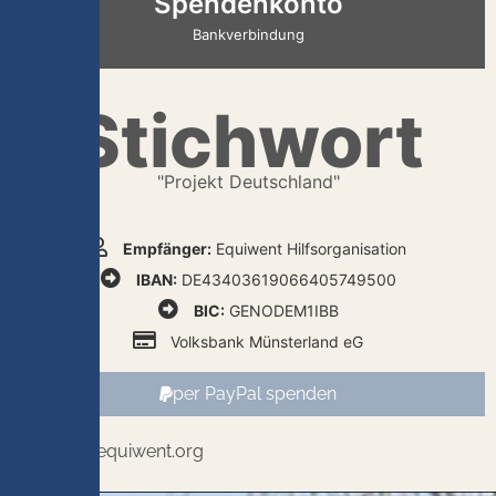
Spendenkonto
Bankverbindung
Stichwort
"Projekt Deutschland"
Empfänger:
Equiwent Hilfsorganisation
IBAN:
DE43403619066405749500
BIC:
GENODEM1IBB
Volksbank Münsterland eG
per PayPal spenden
spenden@equiwent.org