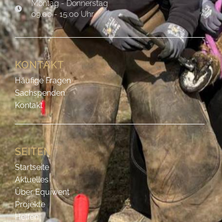
Montag - Donnerstag
09.00 - 15.00 Uhr
KONTAKT
Häufige Fragen
Sachspenden
Kontakt
SEITEN
Startseite
Aktuelles
Über Equiwent
Projekte
Helfen