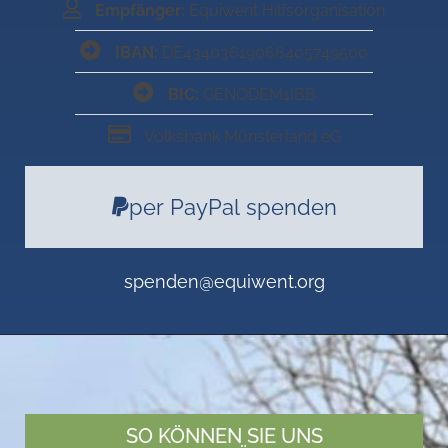
Empfänger:
Equiwent Hilfsorganisation
IBAN:
DE43403619066405749500
BIC:
GENODEM1IBB
Volksbank Münsterland eG
per PayPal spenden
spenden@equiwent.org
SO KÖNNEN SIE UNS