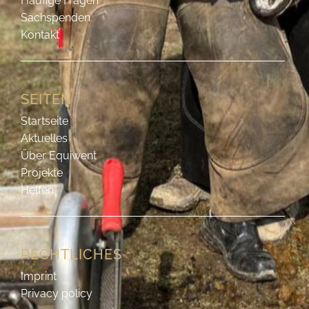
Häufige Fragen
Sachspenden
Kontakt
SEITEN
Startseite
Aktuelles
Über Equiwent
Projekte
Helfen
RECHTLICHES
Imprint
Privacy policy