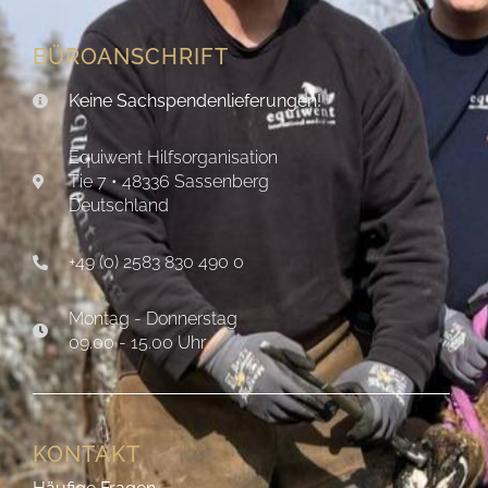
BÜROANSCHRIFT
Keine Sachspendenlieferungen!
Equiwent Hilfsorganisation
Tie 7 • 48336 Sassenberg
Deutschland
+49 (0) 2583 830 490 0
Montag - Donnerstag
09.00 - 15.00 Uhr
KONTAKT