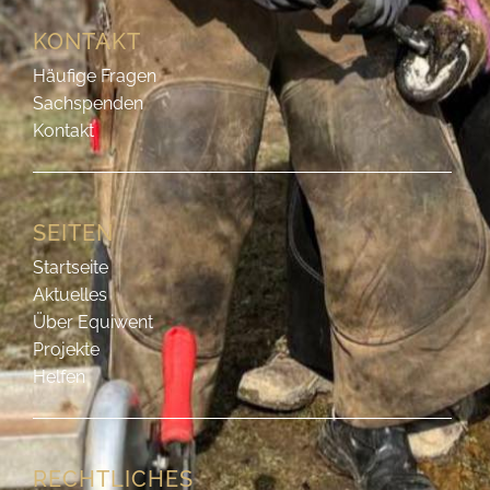
KONTAKT
Häufige Fragen
Sachspenden
Kontakt
SEITEN
Startseite
Aktuelles
Über Equiwent
Projekte
Helfen
RECHTLICHES