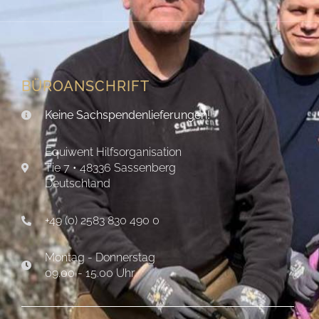
BÜROANSCHRIFT
Keine Sachspendenlieferungen!
Equiwent Hilfsorganisation
Tie 7 • 48336 Sassenberg
Deutschland
+49 (0) 2583 830 490 0
Montag - Donnerstag
09.00 - 15.00 Uhr