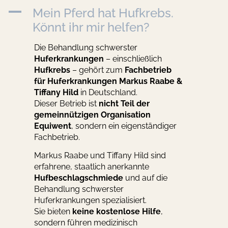
A
Mein Pferd hat Hufkrebs.
Könnt ihr mir helfen?
Die Behandlung schwerster
Huferkrankungen
– einschließlich
Hufkrebs
– gehört zum
Fachbetrieb
für Huferkrankungen Markus Raabe &
Tiffany Hild
in Deutschland.
Dieser Betrieb ist
nicht Teil der
gemeinnützigen Organisation
Equiwent
, sondern ein eigenständiger
Fachbetrieb.
Markus Raabe und Tiffany Hild sind
erfahrene, staatlich anerkannte
Hufbeschlagschmiede
und auf die
Behandlung schwerster
Huferkrankungen spezialisiert.
Sie bieten
keine kostenlose Hilfe
,
sondern führen medizinisch