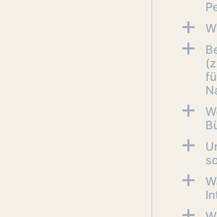
P
a
Wi
a
B
(z
f
N
a
We
B
a
U
so
a
Wa
In
a
W