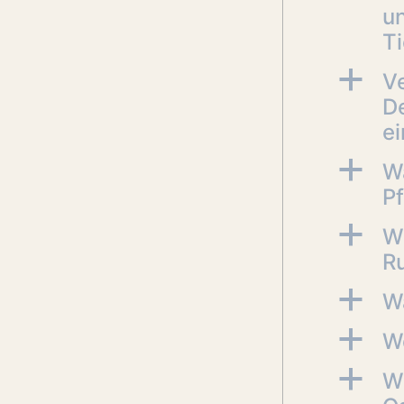
un
T
a
V
D
e
a
W
P
a
W
R
a
W
a
W
a
Wi