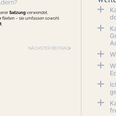
Weite
ldern?
a
K
serer
Satzung
verwendet.
do
e
fließen – sie umfassen sowohl
t
.
a
Ka
G
A
NÄCHSTER BEITRAG
a
Wi
a
W
E
a
Ic
ge
a
Ka
fr