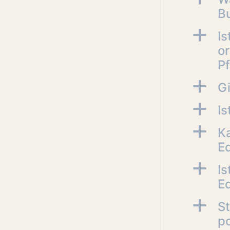
B
a
Is
o
Pf
a
G
a
Is
a
Ka
E
a
Is
Eq
a
St
po