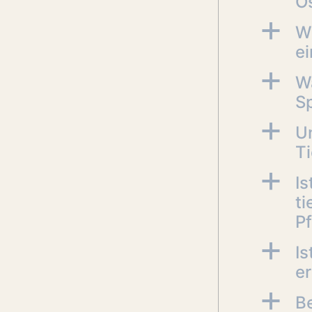
O
a
W
ei
a
W
S
a
Un
Ti
a
Is
ti
Pf
a
Is
er
a
B