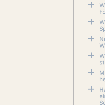
a
W
F
a
W
S
a
N
W
a
Wa
st
a
Me
he
a
Ha
ei
S