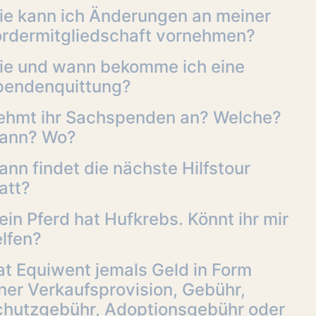
ie kann ich Änderungen an meiner
ördermitgliedschaft vornehmen?
ie und wann bekomme ich eine
pendenquittung?
ehmt ihr Sachspenden an? Welche?
ann? Wo?
nn findet die nächste Hilfstour
att?
in Pferd hat Hufkrebs. Könnt ihr mir
lfen?
t Equiwent jemals Geld in Form
ner Verkaufsprovision, Gebühr,
chutzgebühr, Adoptionsgebühr oder