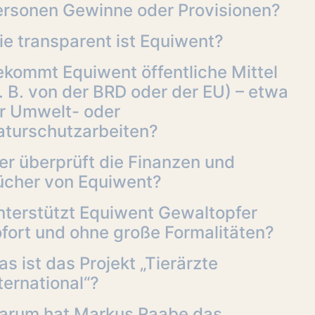
ersonen Gewinne oder Provisionen?
e transparent ist Equiwent?
ekommt Equiwent öffentliche Mittel
. B. von der BRD oder der EU) – etwa
ür Umwelt- oder
aturschutzarbeiten?
r überprüft die Finanzen und
ücher von Equiwent?
nterstützt Equiwent Gewaltopfer
fort und ohne große Formalitäten?
s ist das Projekt „Tierärzte
ternational“?
arum hat Markus Raabe das