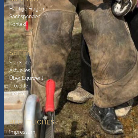
Häufige Fragen
Sachspenden
Kontakt
SEITEN
Startseite
Aktuelles
Über Equiwent
Projekte
Helfen
RECHTLICHES
Impressum