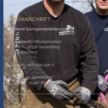
BÜROANSCHRIFT
Keine Sachspendenlieferungen!
Equiwent Hilfsorganisation
Tie 7 • 48336 Sassenberg
Deutschland
+49 (0) 2583 830 490 0
Montag - Donnerstag
09.00 - 15.00 Uhr
KONTAKT