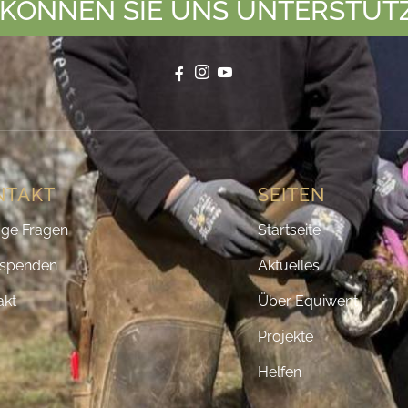
 KÖNNEN SIE UNS UNTERSTÜT
NTAKT
SEITEN
ige Fragen
Startseite
spenden
Aktuelles
akt
Über Equiwent
Projekte
Helfen