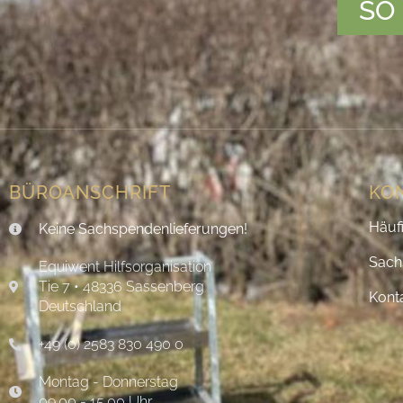
SO
BÜROANSCHRIFT
KO
Häuf
Keine Sachspendenlieferungen!
Sach
Equiwent Hilfsorganisation
Tie 7 • 48336 Sassenberg
Kont
Deutschland
+49 (0) 2583 830 490 0
Montag - Donnerstag
09.00 - 15.00 Uhr