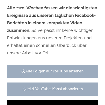
Alltag und dem Ziel, Lebensbedingungen Schritt
für Schritt menschlicher zu machen.
Alle zwei Wochen fassen wir die wichtigsten
Ereignisse aus unseren täglichen Facebook-
MEHR INFOS ÜBER DAS
Berichten in einem kompakten Video
LEPRADORF
zusammen.
So verpasst ihr keine wichtigen
Entwicklungen aus unseren Projekten und
erhaltet einen schnellen Überblick über
unsere Arbeit vor Ort.
Alle Folgen auf YouTube ansehen
Jetzt YouTube-Kanal abonnieren