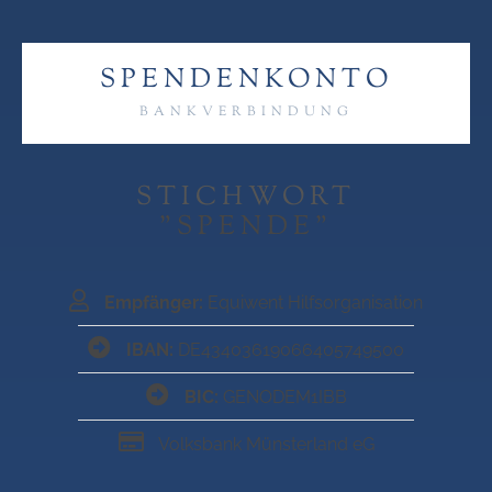
SPENDENKONTO
BANKVERBINDUNG
STICHWORT
"SPENDE"
Empfänger:
Equiwent Hilfsorganisation
IBAN:
DE43403619066405749500
BIC:
GENODEM1IBB
Volksbank Münsterland eG