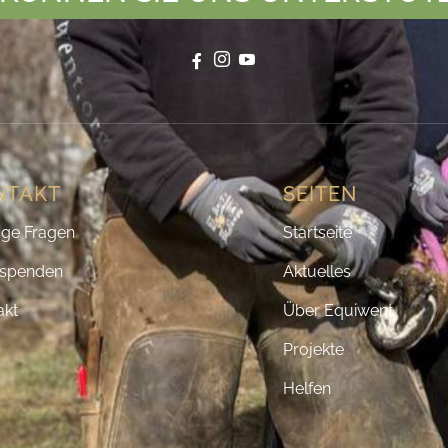
NTAKT
SEITEN
ige Fragen
Startseite
spenden
Aktuelles
akt
Über Equiwent
Projekte
Helfen