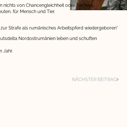
n nichts von Chancengleichheit oder Fairness.
uten, für Mensch und Tier.
 zur Strafe als rumänisches Arbeitspferd wiedergeboren“
rmutsdelta Nordostrumänien leben und schuften
m Jahr.
NÄCHSTER BEITRAG