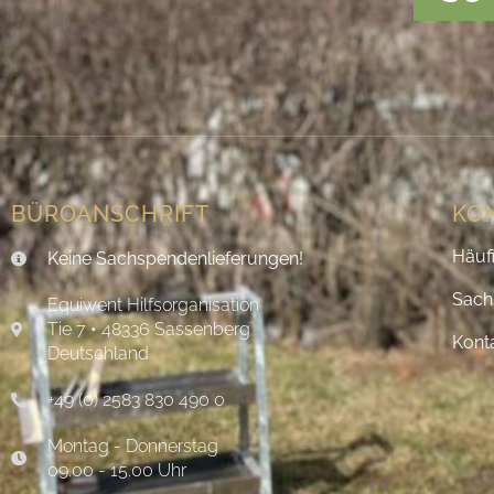
BÜROANSCHRIFT
KO
Häuf
Keine Sachspendenlieferungen!
Sach
Equiwent Hilfsorganisation
Tie 7 • 48336 Sassenberg
Kont
Deutschland
+49 (0) 2583 830 490 0
Montag - Donnerstag
09.00 - 15.00 Uhr