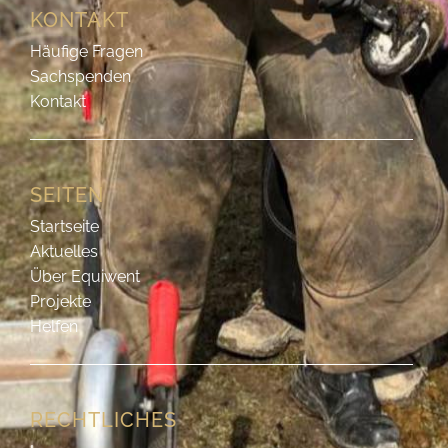
Er ist in Rumänien, aber er ist kein Arbeitspferd. Er muss
nicht für sein Heu arbeiten. Aber er bekommt dennoch
genug zu essen. Er wird
Lesen »
19. März 2024