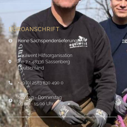
Ärmsten der Armen! Schritt 1 der Geschenkkarton Bitte
verwendet für euer Päckchen einen
Lesen »
13. September 2024
Ein Schwert ist nichts.
Ich wache morgens auf und die Finger feuern über die
Plastiktasten. Heute ist ein Tag zum schreiben. Das Wetter
ist noch einmal sehr unschön hier
Lesen »
22. März 2024
Warum ich mich freue…