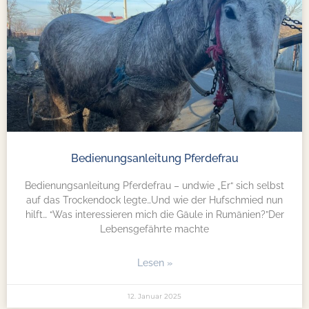
Bedienungsanleitung Pferdefrau
Bedienungsanleitung Pferdefrau – undwie „Er“ sich selbst
auf das Trockendock legte…Und wie der Hufschmied nun
hilft… “Was interessieren mich die Gäule in Rumänien?”Der
Lebensgefährte machte
Lesen »
12. Januar 2025