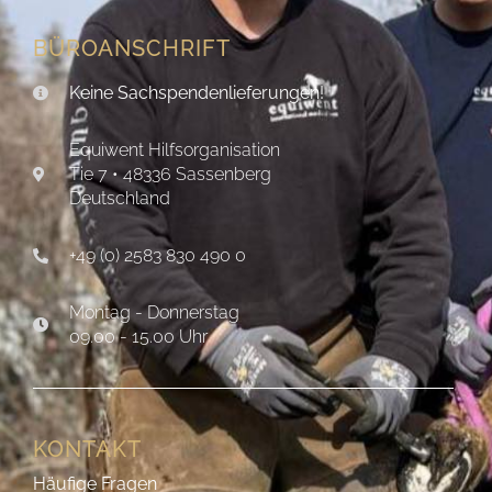
BÜROANSCHRIFT
Keine Sachspendenlieferungen!
Equiwent Hilfsorganisation
Tie 7 • 48336 Sassenberg
Deutschland
+49 (0) 2583 830 490 0
Montag - Donnerstag
09.00 - 15.00 Uhr
KONTAKT
Häufige Fragen