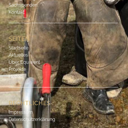
Sachspenden
Kontakt
SEITEN
Startseite
Aktuelles
Über Equiwent
Projekte
Helfen
RECHTLICHES
Impressum
Datenschutzerklärung